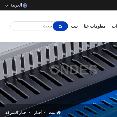
العربية
ortuguês
ات
معلومات عنا
بيت
日本語
aliano
olski
한국어
alay
uomi
ürkçe
ndonesia
بيت
أخبار
أخبار الشركة