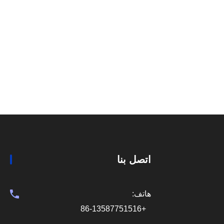
اتصل بنا
هاتف:
+86-13587751516